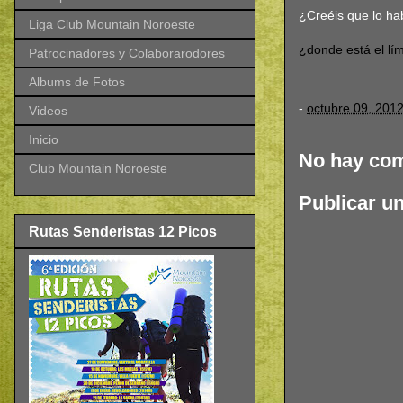
¿Creéis que lo hab
Liga Club Mountain Noroeste
¿donde está el lí
Patrocinadores y Colaborarodores
Albums de Fotos
-
octubre 09, 201
Videos
Inicio
No hay com
Club Mountain Noroeste
Publicar u
Rutas Senderistas 12 Picos