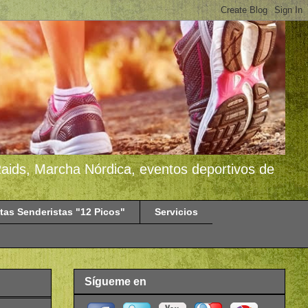
 Raids, Marcha Nórdica, eventos deportivos de
tas Senderistas "12 Picos"
Servicios
Sígueme en