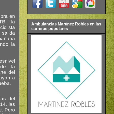
ebra en
TB “la
Ambulancias Martínez Robles en las
iclista
carreras populares
 salida
mañana
ndo la
esnivel
nde la
rte del
vayan a
rueba.
das del
14, las
e. Pero