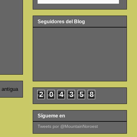
Seguidores del Blog
 antigua
2
0
4
3
5
8
Sígueme en
Tweets por @MountainNoroest