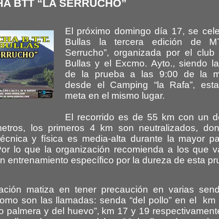
CHA BTT “LA SERRUCHO”
El próximo domingo día 17, se cel
Bullas la tercera edición de M
Serrucho”, organizada por el club c
Bullas y el Excmo. Ayto., siendo la
de la prueba a las 9:00 de la 
desde el Camping “la Rafa”, esta
meta en el mismo lugar.
El recorrido es de 55 km con un d
etros, los primeros 4 km son neutralizados, do
técnica y física es media-alta durante la mayor pa
 Por lo que la organización recomienda a los que 
 un entrenamiento específico por la dureza de esta p
ación matiza en tener precaución en varias sen
como son las llamadas: senda “del pollo” en el km 
to palmera y del huevo”, km 17 y 19 respectivament