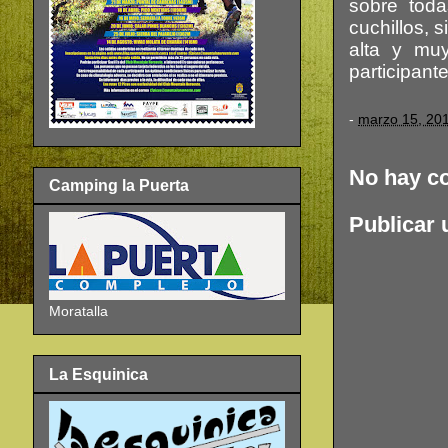
sobre toda
cuchillos, 
alta y mu
participante
-
marzo 15, 20
No hay c
Camping la Puerta
Publicar 
Moratalla
La Esquinica