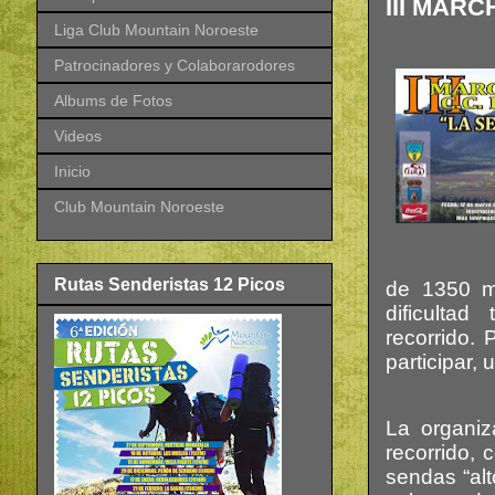
III MAR
Liga Club Mountain Noroeste
Patrocinadores y Colaborarodores
Albums de Fotos
Videos
Inicio
Club Mountain Noroeste
Rutas Senderistas 12 Picos
de 1350 m
dificultad 
recorrido.
participar,
La organiz
recorrido, 
sendas “al