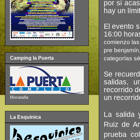
por si acas
hay un lími
El evento s
16:00 hora
comienzo las 
pre benjamín,
categorías sé
Camping la Puerta
Se recuerd
salidas, 
recorrido d
un recorri
Moratalla
La salida
La Esquinica
Ruiz de A
prueba co