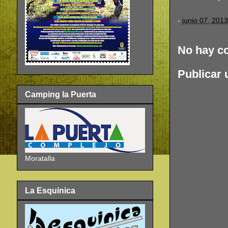
-
junio 07, 2013
No hay c
Publicar 
Camping la Puerta
Moratalla
La Esquinica