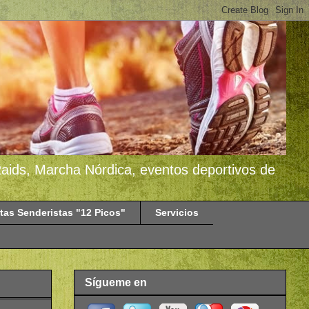
 Raids, Marcha Nórdica, eventos deportivos de
tas Senderistas "12 Picos"
Servicios
Sígueme en