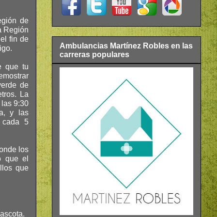
egión de
la Región
el fin de
Ambulancias Martínez Robles en las
igo.
carreras populares
e que tu
demostrar
verde de
tros. La
 las 9:30
a, y las
s cada 5
donde los
o que el
llos que
mascota.