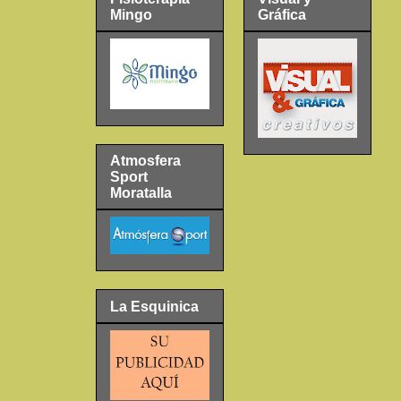
Mingo
Gráfica
Atmosfera
Sport
Moratalla
La Esquinica