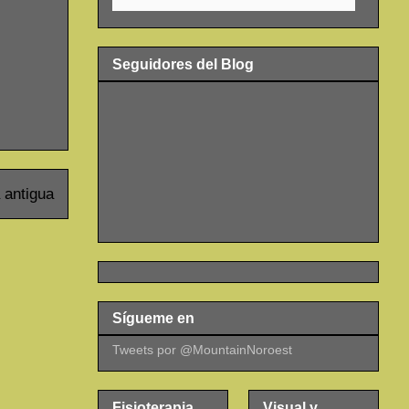
Seguidores del Blog
 antigua
Sígueme en
Tweets por @MountainNoroest
Fisioterapia
Visual y