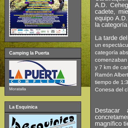
A.D. Ceheg
cadete, mi
equipo A.D.
la categoría 
La tarde de
un espectácu
categoría abs
Camping la Puerta
comenzaban a
y 7 km de car
Ramón Albert
tiempo de 1:3
Conesa del cl
Moratalla
La Esquinica
Destacar 
concretame
magnífico t