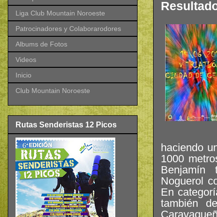
Resultado
Liga Club Mountain Noroeste
Patrocinadores y Colaborarodores
Albums de Fotos
Videos
Inicio
Club Mountain Noroeste
Rutas Senderistas 12 Picos
haciendo un
1000 metros
Benjamín 
Noguerol c
En categorí
también d
Caravaqueño