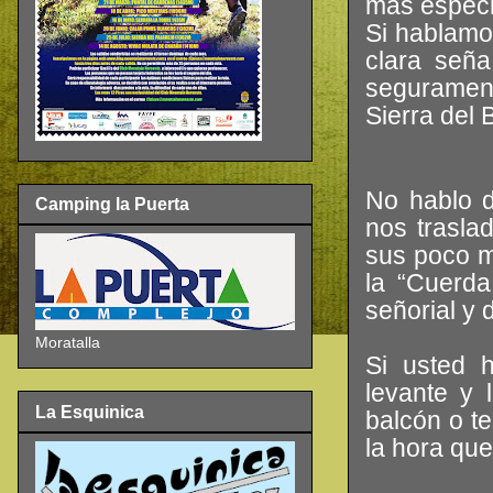
más especi
Si hablamo
clara seña
segurament
Sierra del 
No hablo d
Camping la Puerta
nos trasla
sus poco m
la “Cuerda
señorial y 
Moratalla
Si usted 
levante y 
La Esquinica
balcón o te
la hora que