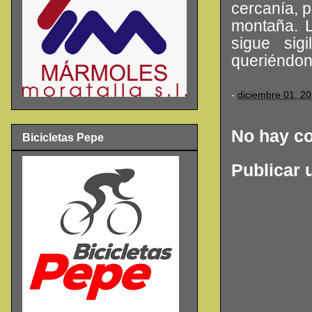
cercanía, p
montaña. L
sigue sig
queriéndon
-
diciembre 01, 2
No hay c
Bicicletas Pepe
Publicar 