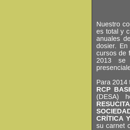
Nuestro co
es total y
anuales d
dosier. E
cursos de f
2013 se 
presencial
Para 2014 
RCP BASI
(DESA) h
RESUCI
SOCIEDA
CRÍTICA
su carnet 