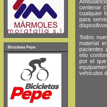
Ambulanci
centenar (
cualquier 
para servi
dispositivo
Todos nues
material e
Bicicletas Pepe
pacientes 
ello conf
por el que
equipamien
vehículos d