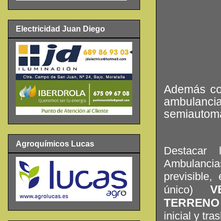
Electricidad Juan Diego
Además co
ambulanc
semiautomá
Agroquímicos Lucas
Destacar 
Ambulancias
previsible
V
único)
TERRENO
inicial y tr