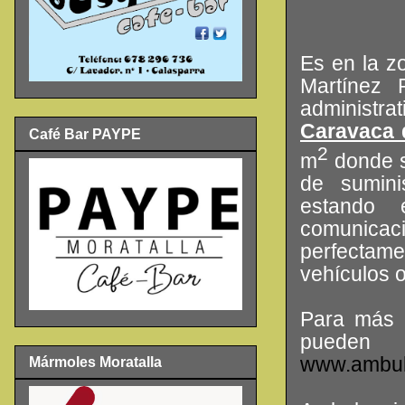
Es en la z
Martínez 
administra
Caravaca 
Café Bar PAYPE
2
m
donde 
de sumini
estando 
comunicaci
perfectame
vehículos o
Para más 
pueden 
www.ambula
Mármoles Moratalla