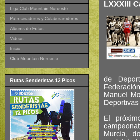
LXXXIII C
Liga Club Mountain Noroeste
Patrocinadores y Colaborarodores
Albums de Fotos
Videos
Inicio
Club Mountain Noroeste
de Deport
Rutas Senderistas 12 Picos
Federació
Manuel Mol
Deportivas
El próxim
campeonato
Murcia, d